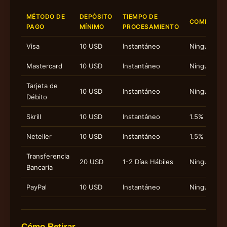
MÉTODO DE
DEPÓSITO
TIEMPO DE
COMISIONE
PAGO
MÍNIMO
PROCESAMIENTO
Visa
10 USD
Instantáneo
Ninguna
Mastercard
10 USD
Instantáneo
Ninguna
Tarjeta de
10 USD
Instantáneo
Ninguna
Débito
Skrill
10 USD
Instantáneo
1.5%
Neteller
10 USD
Instantáneo
1.5%
Transferencia
20 USD
1-2 Días Hábiles
Ninguna
Bancaria
PayPal
10 USD
Instantáneo
Ninguna
Cómo Retirar