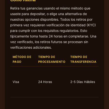
Retira tus ganancias usando el mismo método que
usaste para depositar, o elige una alternativa de
nuestras opciones disponibles. Todos los retiros por
primera vez requieren verificación de identidad (KYC)
para cumplir con los requisitos regulatorios. Esto
típicamente toma hasta 24 horas en completarse. Una
vez verificado, los retiros futuros se procesan sin
verificaciones adicionales.
MÉTODO DE
TIEMPO DE
TIEMPO DE
LÍMI
PAGO
PROCESAMIENTO
TRANSFERENCIA
Mín 
USD,
Visa
24 Horas
2-5 Días Hábiles
Máx
10,0
USD
Mín 
USD,