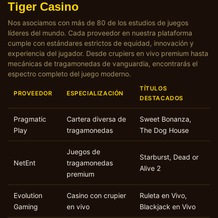
Tiger Casino
Nos asociamos con más de 80 de los estudios de juegos
líderes del mundo. Cada proveedor en nuestra plataforma
cumple con estándares estrictos de equidad, innovación y
experiencia del jugador. Desde crupiers en vivo premium hasta
mecánicas de tragamonedas de vanguardia, encontrarás el
espectro completo del juego moderno.
TÍTULOS
PROVEEDOR
ESPECIALIZACIÓN
DESTACADOS
Pragmatic
Cartera diversa de
Sweet Bonanza,
Play
tragamonedas
The Dog House
Juegos de
Starburst, Dead or
NetEnt
tragamonedas
Alive 2
premium
Evolution
Casino con crupier
Ruleta en Vivo,
Gaming
en vivo
Blackjack en Vivo