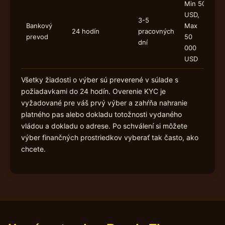
Min 50
USD,
3-5
Bankový
Max
24 hodín
pracovných
prevod
50
dní
000
USD
Všetky žiadosti o výber sú preverené v súlade s
požiadavkami do 24 hodín. Overenie KYC je
vyžadované pre váš prvý výber a zahŕňa nahranie
platného pas alebo dokladu totožnosti vydaného
vládou a dokladu o adrese. Po schválení si môžete
výber finančných prostriedkov vyberať tak často, ako
chcete.