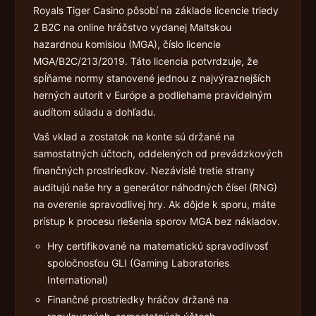
Royals Tiger Casino pôsobí na základe licencie triedy
2 B2C na online hráčstvo vydanej Maltskou
hazardnou komisiou (MGA), číslo licencie
MGA/B2C/213/2019. Táto licencia potvrdzuje, že
spĺňame normy stanovené jednou z najvýraznejších
herných autorít v Európe a podliehame pravidelným
audítom súladu a dohľadu.
Vaš vklad a zostatok na konte sú držané na
samostatných účtoch, oddelených od prevádzkových
finančných prostriedkov. Nezávislé tretie strany
auditujú naše hry a generátor náhodných čísel (RNG)
na overenie spravodlivej hry. Ak dôjde k sporu, máte
prístup k procesu riešenia sporov MGA bez nákladov.
Hry certifikované na matematickú spravodlivosť
spoločnosťou GLI (Gaming Laboratories
International)
Finančné prostriedky hráčov držané na