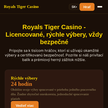
Royals Tiger Casino
SK
Hrať
▾
Royals Tiger Casino -
Licencované, rýchle výbery, vždy
bezpečné
Pripojte sa k tisícom hráčov, ktorí si užívajú okamžité
výbery a certifikovanú bezpečnosť. Pozrite si náš privítací
balík a prémiový herný zážitok nižšie.
Rýchle výbery
24 hodín
Obdržite svoje výhry spracované v priebehu jedného pracovného
dňa. Žiadne zbytočné oneskorenia, jednoduché spracovanie
platieb.
Vedieť viac