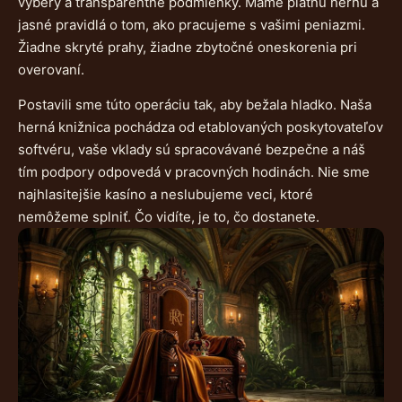
výbery a transparentné podmienky. Máme platnú herňu a
jasné pravidlá o tom, ako pracujeme s vašimi peniazmi.
Žiadne skryté prahy, žiadne zbytočné oneskorenia pri
overovaní.
Postavili sme túto operáciu tak, aby bežala hladko. Naša
herná knižnica pochádza od etablovaných poskytovateľov
softvéru, vaše vklady sú spracovávané bezpečne a náš
tím podpory odpovedá v pracovných hodinách. Nie sme
najhlasitejšie kasíno a neslubujeme veci, ktoré
nemôžeme splniť. Čo vidíte, je to, čo dostanete.